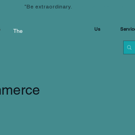
"Be extraordinary.
Join the mission to ch
Us
Servic
The
merce