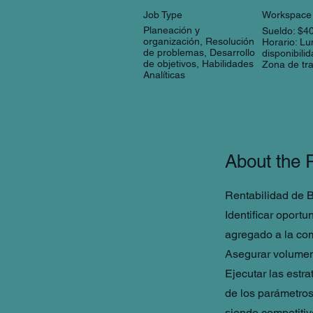
Job Type
Workspace
Planeación y
Sueldo: $40
organización, Resolución
Horario: L
de problemas, Desarrollo
disponibili
de objetivos, Habilidades
Zona de tra
Analíticas
About the 
Rentabilidad de 
Identificar oportu
agregado a la co
Asegurar volumen
Ejecutar las estr
de los parámetros
siendo competitiv