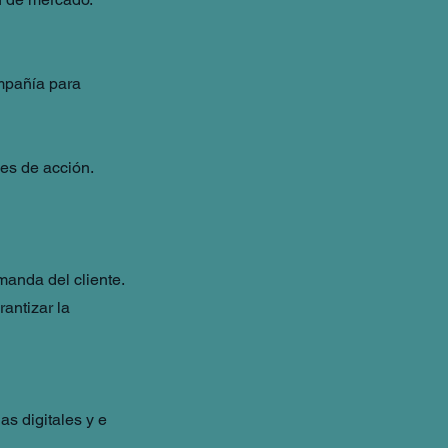
ompañía para
nes de acción.
manda del cliente.
antizar la
as digitales y e