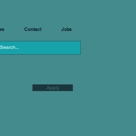
ange the face of recruitment."
es
Contact
Jobs
Apply