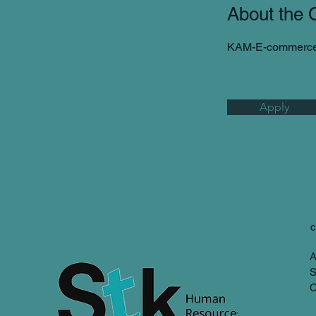
About the
KAM-E-commerc
Apply
c
A
S