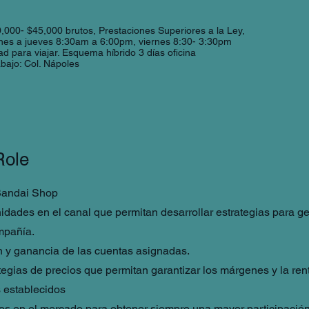
,000- $45,000 brutos, Prestaciones Superiores a la Ley,
unes a jueves 8:30am a 6:00pm, viernes 8:30- 3:30pm
dad para viajar. Esquema híbrido 3 días oficina
bajo: Col. Nápoles
Role
Bandai Shop
nidades en el canal que permitan desarrollar estrategias para ge
mpañía.
 y ganancia de las cuentas asignadas.
ategias de precios que permitan garantizar los márgenes y la ren
 establecidos
os en el mercado para obtener siempre una mayor participació